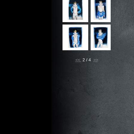
<<
2 / 4